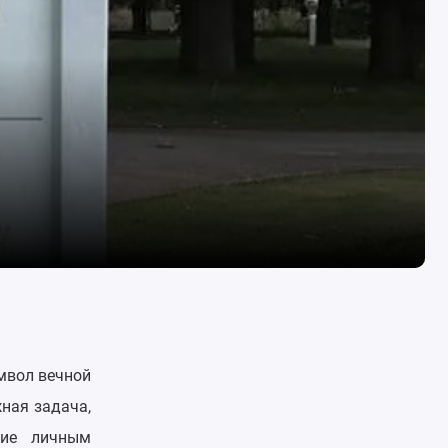
имвол вечной
ная задача,
вие личным