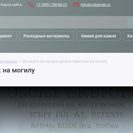
Карта сайта
+7 (495) 768-88-22
info@ruskamen.ru
румент
Расходные материалы
Химия для камня
Ка
материалы
Из какого материала делать памятник на могилу
 на могилу