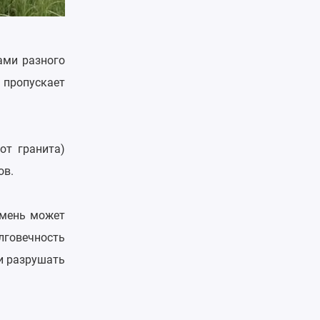
ами разного
 пропускает
от гранита)
ов.
амень может
олговечность
и разрушать