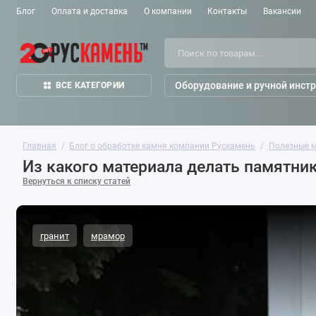
Блог
Оплата и доставка
О компании
Контакты
Вакансии
Оборудование и ручной инст
ВСЕ КАТЕГОРИИ
Главная
Блог о обработке камня компании Рускамень
Полезные 
Из какого материала делать памятник
Вернуться к списку статей
гранит
мрамор