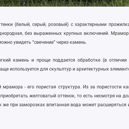
тенки (белый, серый, розовый) с характерными прожилк
однородная, без выраженных крупных включений. Мрамор
 можно увидеть “свечение” через камень.
гкий камень и проще поддается обработке (в отличии 
аще используется для скульптур и архитектурных элемент
й мрамора - его пористая структура. Из за пористости к
 приобретать желтоватый оттенок, то есть несмотря на д
ак же при заморозках впитанная вода может расширяться 