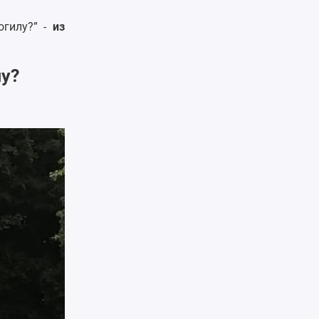
огилу?” -
из
лу?