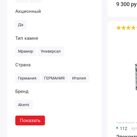
9 300
ру
Акционный
Да
Эпоксидный
клей
Тип камня
iPoxstone
1,5
кг
Мрамор
Универсал
Страна
Германия
ГЕРМАНИЯ
Италия
Бренд
Akemi
Показать
112
Ар
Эпоксидн