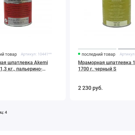
ий товар
Артикул:
10441**
последний товар
Артикул
ая шпатлевка Akemi
Мраморная шпатлевка 1
 1,3 кг., пальерино-
1700 г. черный S
, кремообразная
2 230
руб.
иц:
4