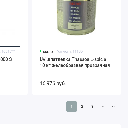
:
10515**
мало
Артикул:
11185
000 S
UV шпатлевка Thassos L-spicial
10 кг желеобразная прозрачная
16 976
руб.
1
2
3
»
»»