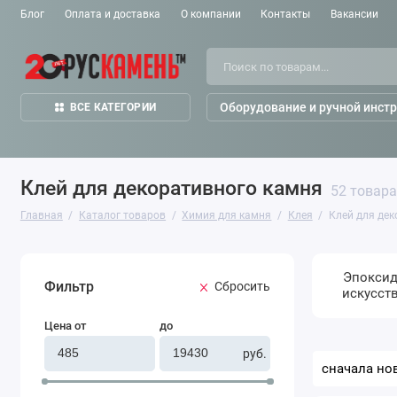
Блог
Оплата и доставка
О компании
Контакты
Вакансии
Оборудование и ручной инст
ВСЕ КАТЕГОРИИ
Клей для декоративного камня
52 товара
Главная
Каталог товаров
Химия для камня
Клея
Клей для де
Эпоксид
Фильтр
Cбросить
искусст
Сортировать
Цена от
до
по:
руб.