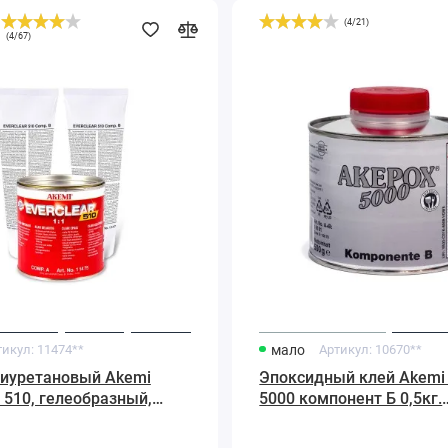
(
4
/
21
)
Эпоксидный
(
4
/
67
)
й
клей
Akemi
AKEPOX
5000
компонент
Б
0,5кг.
прозрачный
бесцветный
тикул:
11474**
мало
Артикул:
10670**
лиуретановый Akemi
Эпоксидный клей Akemi
r 510, гелеобразный,
5000 компонент Б 0,5кг.
ый 1,08кг
прозрачный бесцветны