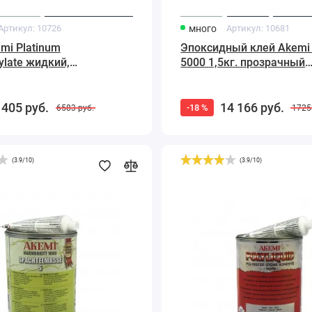
Артикул:
10726
много
Артикул:
10681
mi Platinum
Эпоксидный клей Akemi
ylate жидкий,
5000 1,5кг. прозрачный
ный 900 мл
бесцветный
 405
руб.
14 166
руб.
-18 %
6583
руб.
172
(
3.9
/
10
)
(
3.9
/
10
)
Мраморная
шпатлевка
Akemi
Poly-
Liquid
1.65
кг.,
белая,
жидкая