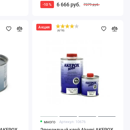
6 666
руб.
-10 %
7379
руб.
Акция
Эпоксидный
(
4
/
16
)
клей
Akemi
AKEPOX
1005
1,25
кг.
прозрачный
бесцветный
много
Артикул:
10676
 AKEPOX
Эпоксидный клей Akemi AKEPOX