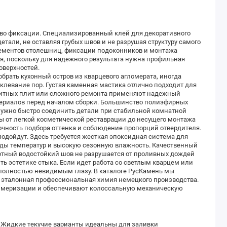
тво фиксации. Специализированный клей для декоративного
тали, не оставляя грубых швов и не разрушая структуру самого
лементов столешниц, фиксации подоконников и монтажа
я, поскольку для надежного результата нужна профильная
оверхностей.
обрать кухонный остров из кварцевого агломерата, иногда
клевание пор. Густая каменная мастика отлично подходит для
анитных плит или сложного ремонта применяют надежный
териалов перед началом сборки. Большинство полиэфирных
 нужно быстро соединить детали при стабильной комнатной
пы от легкой косметической реставрации до несущего монтажа
очность подбора оттенка и соблюдение пропорций отвердителя.
подойдут. Здесь требуется жесткая эпоксидная система для
ды температур и высокую сезонную влажность. Качественный
лотный водостойкий шов не разрушается от проливных дождей
ть эстетике стыка. Если идет работа со светлым кварцем или
о полностью невидимым глазу. В каталоге РусКамень мы
 эталонная профессиональная химия немецкого производства.
лимеризации и обеспечивают колоссальную механическую
 Жидкие текучие варианты идеальны для заливки