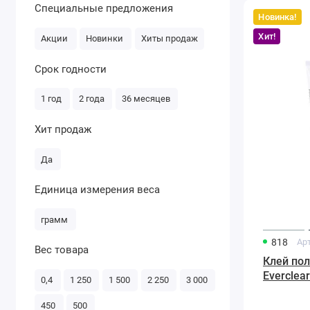
Специальные предложения
Новинка!
Клей
полиуретановы
Хит!
Akemi
Акции
Новинки
Хиты продаж
Everclear
510,
гелеобразный,
прозрачный
Срок годности
1,08кг
1 год
2 года
36 месяцев
Хит продаж
Да
Единица измерения веса
грамм
818
Ар
Вес товара
Клей по
Everclea
0,4
1 250
1 500
2 250
3 000
прозрачн
450
500