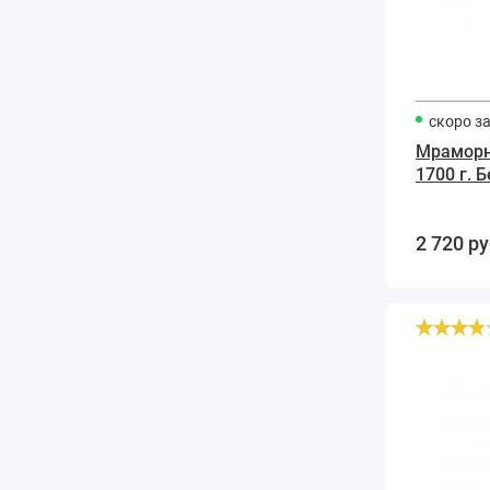
скоро з
Мраморн
1700 г. 
2 720
ру
Мраморная
шпатлевка
Akemi
Poly-
soft
1,3
кг.,
пальерино-
светлая,
кремообразная