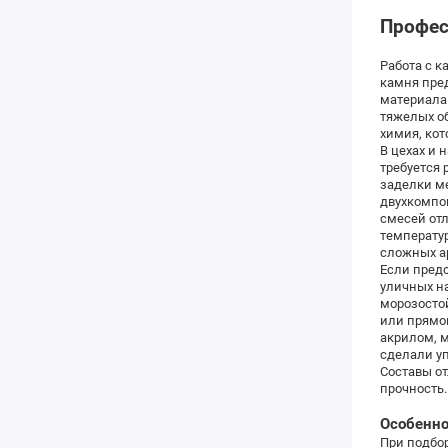
Профес
Работа с 
камня пред
материала
тяжелых о
химия, ко
В цехах и 
требуется 
заделки м
двухкомпо
смесей отл
температур
сложных ар
Если предс
уличных н
морозосто
или прямог
акрилом, м
сделали у
Составы о
прочность.
Особенно
При подбо