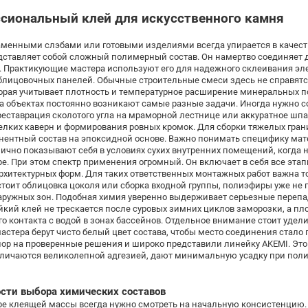
сиональный клей для искусственного камня
каменными слэбами или готовыми изделиями всегда упирается в качес
ставляет собой сложный полимерный состав. Он намертво соединяет де
. Практикующие мастера используют его для надежного склеивания э
блицовочных панелей. Обычные строительные смеси здесь не справятс
торая учитывает плотность и температурное расширение минеральных п
на объектах постоянно возникают самые разные задачи. Иногда нужно с
реставрация сколотого угла на мраморной лестнице или аккуратное шпа
елких каверн и формирования ровных кромок. Для сборки тяжелых гр
нентный состав на эпоксидной основе. Важно понимать специфику ма
ично показывают себя в условиях сухих внутренних помещений, когда
е. При этом спектр применения огромный. Он включает в себя все эта
хитектурных форм. Для таких ответственных монтажных работ важна т
тоит облицовка цоколя или сборка входной группы, полиэфиры уже не 
аружных зон. Подобная химия уверенно выдерживает серьезные перепа
йкий клей не трескается после суровых зимних циклов заморозки, а п
о контакта с водой в зонах бассейнов. Отдельное внимание стоит удели
астера берут чисто белый цвет состава, чтобы место соединения стал
пор на проверенные решения и широко представили линейку AKEMI. Это
тличаются великолепной адгезией, дают минимальную усадку при по
сти выбора химических составов
ре клеящей массы всегда нужно смотреть на начальную консистенцию.