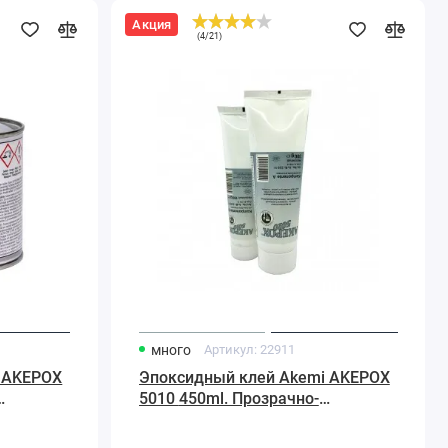
Акция
Эпоксидный
(
4
/
21
)
клей
Akemi
AKEPOX
5010
450ml.
Прозрачно-
молочный
много
Артикул:
22911
 AKEPOX
Эпоксидный клей Akemi AKEPOX
5010 450ml. Прозрачно-
й
молочный