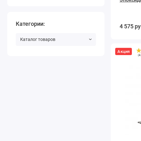
Категории:
4 575
ру
Каталог товаров
Акция
Клей
(
4
Akemi
Platinum
epoxyacrylate
жидкий,
прозрачный
900
мл