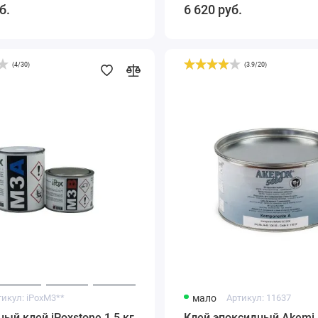
б.
6 620
руб.
(
4
/
30
)
(
3.9
/
20
)
Клей
эпоксидный
Akemi
AKEPOX
5010
комп.
A
1,5кг.
Прозрачный
молочный
тикул:
iPoxM3**
мало
Артикул:
11637
ый клей iPoxstone 1,5 кг
Клей эпоксидный Akemi