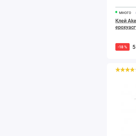
много
Клей Ake
epoxyacr
прозрач
5
-18 %
Мраморная
шпатлевка
1000
S
1700
г.
Белый
S