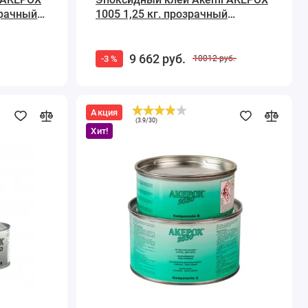
зрачный
1005 1,25 кг. прозрачный
бесцветный
9 662
руб.
-3 %
10012
руб.
Акция
Эпоксидный
(
3.9
/
30
)
клей
Хит!
Akemi
AKEPOX
2030
3кг.
Бежевый