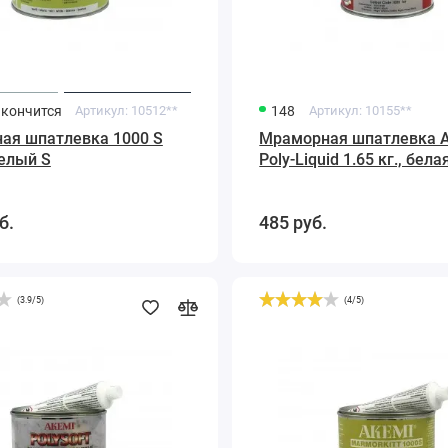
акончится
Артикул:
10512**
148
Артикул:
10155**
ая шпатлевка 1000 S
Мраморная шпатлевка 
Белый S
Poly-Liquid 1.65 кг., бела
жидкая
б.
485
руб.
(
3.9
/
5
)
(
4
/
5
)
Мраморная
шпатлевка
1000
S
1700
г.
черный
S