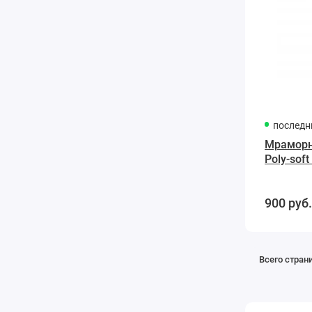
последн
Мраморн
Poly-soft
светлая
900
руб.
Всего стран