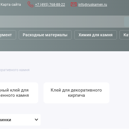
Карта сайта
+7 (495) 768-88-22
info@ruskamen.ru
румент
Расходные материалы
Химия для камня
Ка
коративного камня
ный клей для
Клей для декоративного
венного камня
кирпича