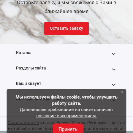
Оставьте заявку, и мы свяжемся с Вами в
ближайшее время
Оставить заявку
Каталог
Разделы сайта
Ваш аккаунт
×
Мы используем файлы cookie, чтобы улучшить
Информация о магазине
работу сайта.
Дальнейшее пребывание на сайте означает
согласие с их применением.
+7 (495) 768-88-22
Оставьте отзыв
о нас на Яндекс.Картах. Рускамень - для тех
кто обрабатывает камень, мрамор, гранит и керамогранит.
Принять