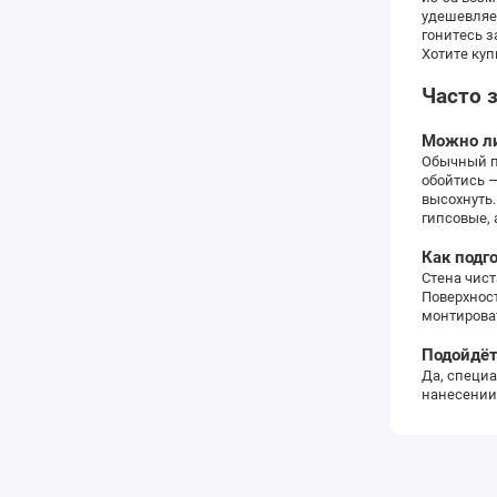
удешевляе
гонитесь з
Хотите куп
Часто 
Можно ли
Обычный п
обойтись —
высохнуть
гипсовые,
Как подг
Стена чист
Поверхност
монтирова
Подойдёт
Да, специ
нанесении: