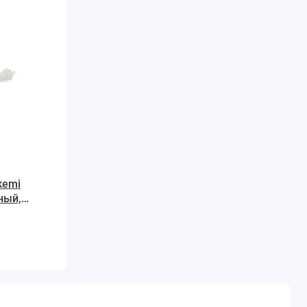
kemi
ный,
жах