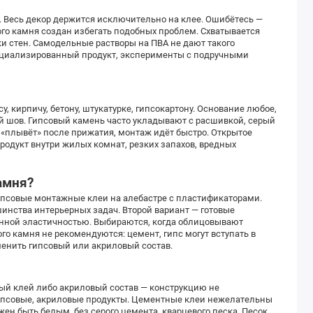
. Весь декор держится исключительно на клее. Ошибётесь —
вого камня создан избегать подобных проблем. Схватывается
и стен. Самодельные растворы на ПВА не дают такого
пециализированный продукт, эксперименты с подручными
, кирпичу, бетону, штукатурке, гипсокартону. Основание любое,
й шов. Гипсовый камень часто укладывают с расшивкой, серый
 «плывёт» после прижатия, монтаж идёт быстро. Открытое
родукт внутри жилых комнат, резких запахов, вредных
амня?
ипсовые монтажные клеи на алебастре с пластификаторами.
шинства интерьерных задач. Второй вариант — готовые
енной эластичностью. Выбираются, когда облицовывают
го камня не рекомендуются: цемент, гипс могут вступать в
енить гипсовый или акриловый состав.
ный клей либо акриловый состав — конструкцию не
гипсовые, акриловые продукты. Цементные клеи нежелательны
ен быть белым, без серого цемента, кварцевого песка. Песок