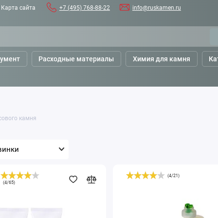
Карта сайта
+7 (495) 768-88-22
info@ruskamen.ru
румент
Расходные материалы
Химия для камня
Ка
сового камня
(
4
/
21
)
Клей
(
4
/
65
)
й
полиуретановый
Akemi
Everclear
510,
гелеобразный,
прозрачный,
в