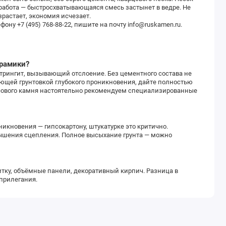
работа — быстросхватывающаяся смесь застынет в ведре. Не
растает, экономия исчезает.
ну +7 (495) 768-88-22, пишите на почту info@ruskamen.ru.
рамики?
трингит, вызывающий отслоение. Без цементного состава не
ующей грунтовкой глубокого проникновения, дайте полностью
псового камня настоятельно рекомендуем специализированные
никновения — гипсокартону, штукатурке это критично.
лучшения сцепления. Полное высыхание грунта — можно
тку, объёмные панели, декоративный кирпич. Разница в
 прилегания.