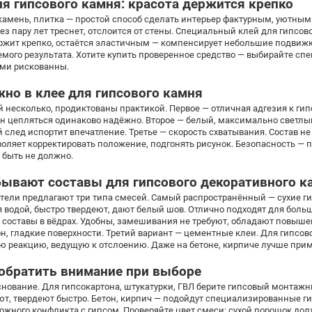
ля гипсового камня: красота держится крепко
амень, плитка — простой способ сделать интерьер фактурным, уютным
ез пару лет треснет, отслоится от стены. Специальный клей для гипсо
ержит крепко, остаётся эластичным — компенсирует небольшие подвижк
емого результата. Хотите купить проверенное средство — выбирайте с
ми рискованны.
жно в клее для гипсового камня
 несколько, продиктованы практикой. Первое — отличная адгезия к гипсу
ан цепляться одинаково надёжно. Второе — белый, максимально светлы
след испортит впечатление. Третье — скорость схватывания. Состав не
оляет корректировать положение, подгонять рисунок. Безопасность — п
 быть не должно.
бывают составы для гипсового декоративного к
тели предлагают три типа смесей. Самый распространённый — сухие г
 водой, быстро твердеют, дают белый шов. Отлично подходят для боль
 составы в вёдрах. Удобны, замешивания не требуют, обладают повыш
н, гладкие поверхности. Третий вариант — цементные клеи. Для гипсово
ю реакцию, ведущую к отслоению. Даже на бетоне, кирпиче лучше прим
 обратить внимание при выборе
нование. Для гипсокартона, штукатурки, ГВЛ берите гипсовый монтаж
ют, твердеют быстро. Бетон, кирпич — подойдут специализированные 
ожного конфликта с гипсом. Проверяйте цвет смеси: сухой порошок долж