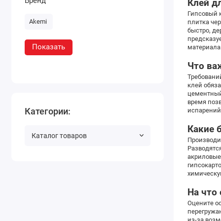
Бренд
Клей д
Гипсовый к
Akemi
плитка чер
быстро, д
предсказу
Показать
материала
Что ва
Требований
клей обяз
цементный 
время позв
Категории:
испарений
Какие 
Каталог товаров
Производи
Разводятся
акриловые
гипсокарто
химическу
На что
Оцените ос
перегружа
из-за возм