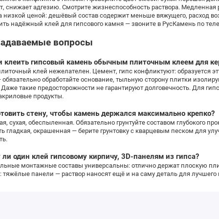
т, снижает адгезию. Смотрите жизнеспособность раствора. Медленная 
а низкой ценой: дешёвый состав содержит меньше вяжущего, расход воз
ить надёжный клей для гипсового камня — звоните в РусКамень по телефо
задаваемые вопросы
 клеить гипсовый камень обычным плиточным клеем для ке
литочный клей нежелателен. Цемент, гипс конфликтуют: образуется эт
 обязательно обработайте основание, тыльную сторону плитки изолир
. Даже такие предосторожности не гарантируют долговечность. Для ги
 акриловые продукты.
отовить стену, чтобы камень держался максимально крепко?
ая, сухая, обеспыленная. Обязательно грунтуйте составом глубокого про
ь гладкая, окрашенная — берите грунтовку с кварцевым песком для у
ть.
 ли один клей гипсовому кирпичу, 3D-панелям из гипса?
альные монтажные составы универсальны: отлично держат плоскую пли
 тяжёлые панели — раствор наносят ещё и на саму деталь для лучшего