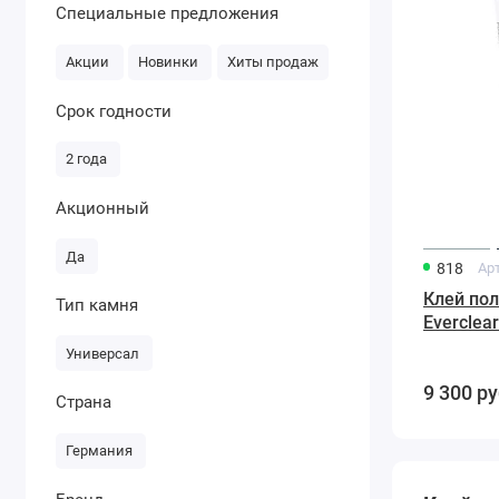
Специальные предложения
Акции
Новинки
Хиты продаж
Срок годности
2 года
Акционный
Да
818
Ар
Клей по
Тип камня
Everclea
прозрачн
Универсал
9 300
ру
Страна
Германия