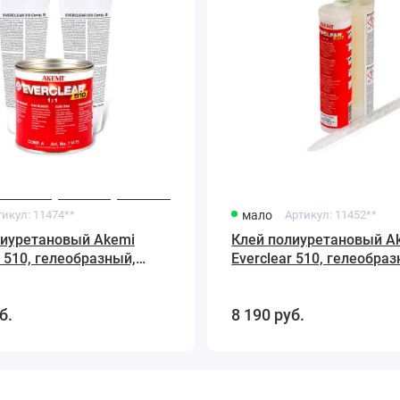
картриджах
400мл
тикул:
11474**
мало
Артикул:
11452**
лиуретановый Akemi
Клей полиуретановый A
r 510, гелеобразный,
Everclear 510, гелеобраз
ый 1,08кг
прозрачный, в картрид
400мл
б.
8 190
руб.