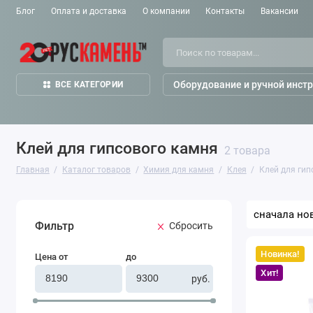
Блог
Оплата и доставка
О компании
Контакты
Вакансии
Оборудование и ручной инст
ВСЕ КАТЕГОРИИ
Клей для гипсового камня
2 товара
Главная
Каталог товаров
Химия для камня
Клея
Клей для гип
Фильтр
Cбросить
Новинка!
Сортировать
Цена от
до
Клей
по:
полиуретановы
Хит!
Akemi
руб.
Everclear
510,
гелеобразный,
прозрачный
1,08кг