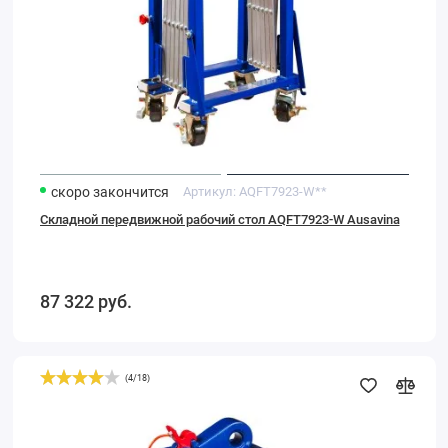
скоро закончится
Артикул:
AQFT7923-W**
Складной передвижной рабочий стол AQFT7923-W Ausavina
87 322
руб.
(
4
/
18
)
Механический
захват
для
камня
и
плит
Little