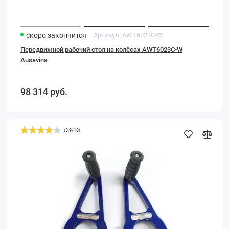
скоро закончится
Артикул:
AWT6023C-W
Передвижной рабочий стол на колёсах AWT6023C-W
Ausavina
98 314
руб.
(
3.9
/
18
)
Ручной
захват(пара)
для
стекла,
камня
и
плит
EWSCC50(W)
Ausavina