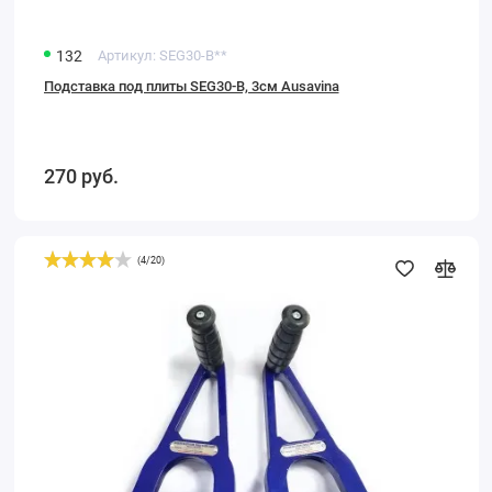
132
Артикул:
SEG30-B**
Подставка под плиты SEG30-B, 3см Ausavina
270
руб.
(
4
/
20
)
Ручной
захват(пара)
для
камня,
стекла
и
плит
EWSCC50(B)
Ausavina