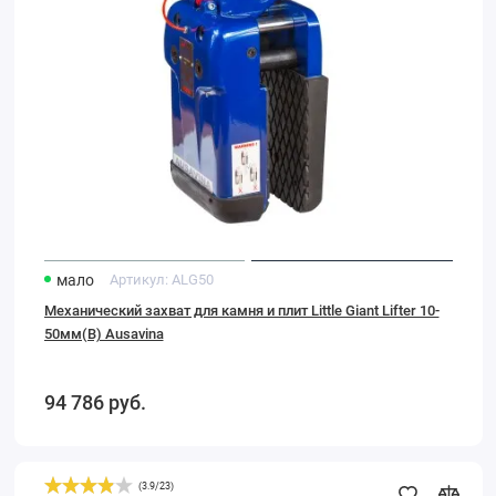
Giant
Lifter
10-
50мм(B)
Ausavina
мало
Артикул:
ALG50
Механический захват для камня и плит Little Giant Lifter 10-
50мм(B) Ausavina
94 786
руб.
(
3.9
/
23
)