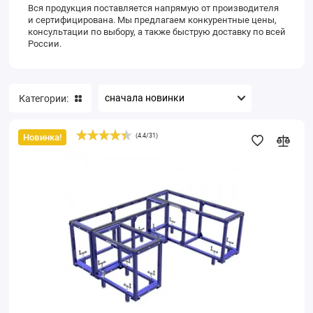
Вся продукция поставляется напрямую от производителя
и сертифицирована. Мы предлагаем конкурентные цены,
консультации по выбору, а также быструю доставку по всей
России.
Категории:
Новинка!
(
4.4
/
31
)
Передвижной
рабочий
стол
на
колёсах
AWT6023C-
W
Ausavina