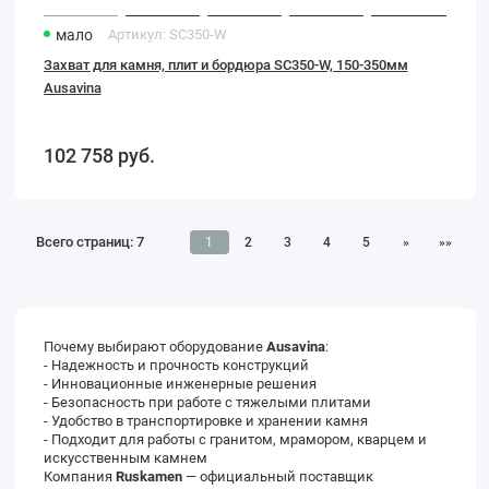
мало
Артикул:
SC350-W
Захват для камня, плит и бордюра SC350-W, 150-350мм
Ausavina
102 758
руб.
Всего страниц:
7
1
2
3
4
5
»
»»
Почему выбирают оборудование
Ausavina
:
- Надежность и прочность конструкций
- Инновационные инженерные решения
- Безопасность при работе с тяжелыми плитами
- Удобство в транспортировке и хранении камня
- Подходит для работы с гранитом, мрамором, кварцем и
искусственным камнем
Компания
Ruskamen
— официальный поставщик