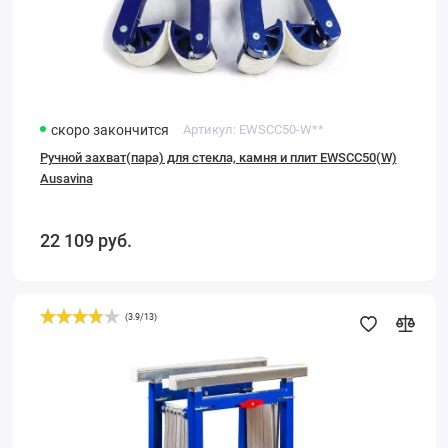
скоро закончится
Артикул:
EWSCC50-W**
Ручной захват(пара) для стекла, камня и плит EWSCC50(W)
Ausavina
22 109
руб.
(
3.9
/
13
)
Складной
передвижной
рабочий
стол
AQFT7923-
W
Ausavina