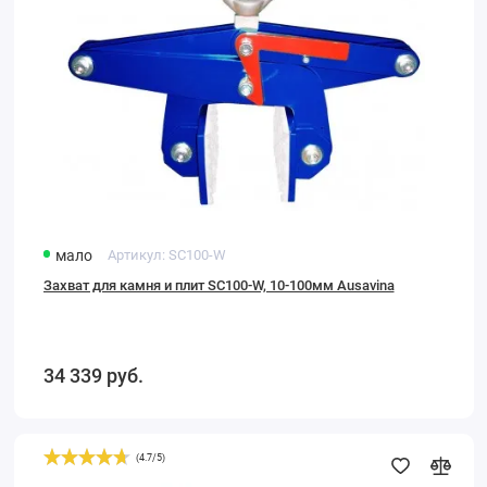
100мм
Ausavina
мало
Артикул:
SC100-W
Захват для камня и плит SC100-W, 10-100мм Ausavina
34 339
руб.
(
4.7
/
5
)
Механический
захват