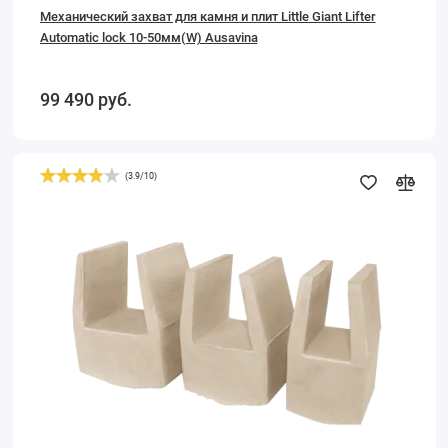
Механический захват для камня и плит Little Giant Lifter
Automatic lock 10-50мм(W) Ausavina
99 490
руб.
(
3.9
/
10
)
Подставка
под
плиты
SEG30-
B,
3см
Ausavina