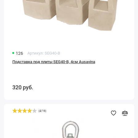
126
Артикул:
SEG40-B
Подставка под плиты SEG40-B, 4см Ausavina
320
руб.
(
4
/
16
)
Захват
для
камня
и
плит
SC100-
W,
10-