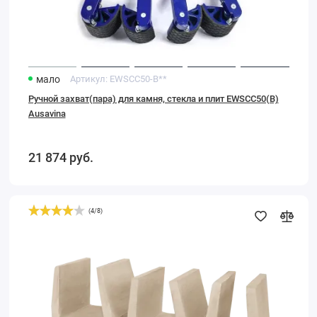
мало
Артикул:
EWSCC50-B**
Ручной захват(пара) для камня, стекла и плит EWSCC50(B)
Ausavina
21 874
руб.
(
4
/
8
)
Подставка
под
плиты
SEG40-
B,
4см
Ausavina