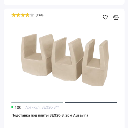
(
3.9
/
8
)
Подставка
под
плиты
SEG20-
B,
2см
Ausavina
100
Артикул:
SEG20-B**
Подставка под плиты SEG20-B, 2см Ausavina