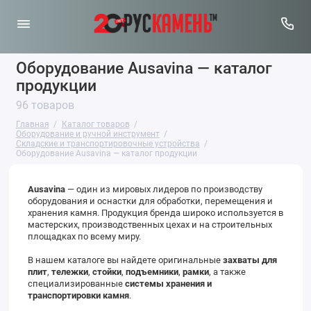
Оборудование Ausavina — каталог
продукции
96 товаров
Главная
Каталог товаров
Оборудование и ручной инструмент
Складские и транспортировочные устройства
Оборудование Ausavina — каталог продукции
Ausavina
— один из мировых лидеров по производству
оборудования и оснастки для обработки, перемещения и
хранения камня. Продукция бренда широко используется в
мастерских, производственных цехах и на строительных
площадках по всему миру.
В нашем каталоге вы найдете оригинальные
захваты для
плит
,
тележки
,
стойки
,
подъемники
,
рамки
, а также
специализированные
системы хранения и
транспортировки камня
.