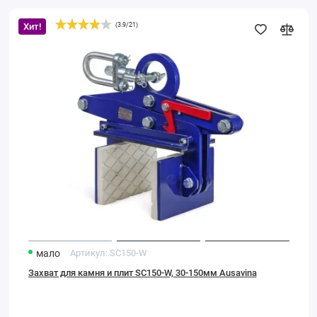
Хит!
(
3.9
/
21
)
Захват
для
камня
и
плит
SC150-
W,
30-
150мм
Ausavina
мало
Артикул:
SC150-W
Захват для камня и плит SC150-W, 30-150мм Ausavina