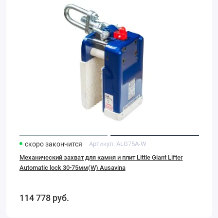
для
камня
и
плит
Little
Giant
Lifter
Automatic
lock
30-
75мм(W)
Ausavina
скоро закончится
Артикул:
ALG75A-W
Механический захват для камня и плит Little Giant Lifter
Automatic lock 30-75мм(W) Ausavina
114 778
руб.