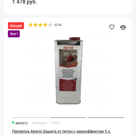
1 478
руб.
Акция
(
4
/
24
)
Пропитка
Akemi
Хит!
Защита
от
пятен
с
наноэффектом
5
л.
много
Артикул:
11933
Пропитка Akemi Защита от пятен с наноэффектом 5 л.