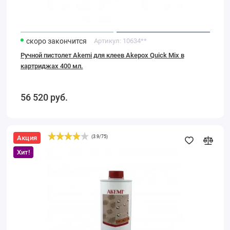
скоро закончится
Артикул:
10634**
Ручной пистолет Akemi для клеев Akepox Quick Mix в
картриджах 400 мл.
56 520
руб.
Акция
(
3.9
/
75
)
Каменная
пропитка
Хит!
Akemi
Duro
гидрофобизатор
(антивысол)
1л.