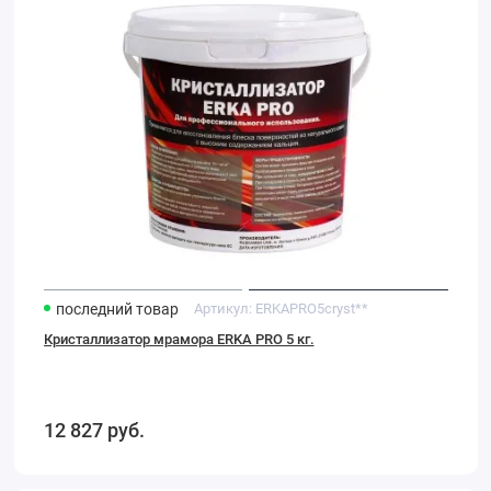
5
кг.
последний товар
Артикул:
ERKAPRO5cryst**
Кристаллизатор мрамора ERKA PRO 5 кг.
12 827
руб.