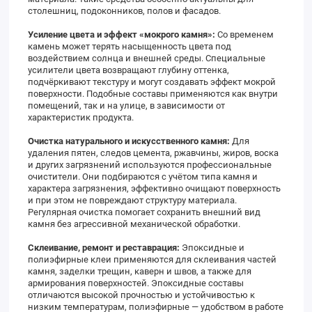
столешниц, подоконников, полов и фасадов.
Усиление цвета и эффект «мокрого камня»:
Со временем
камень может терять насыщенность цвета под
воздействием солнца и внешней среды. Специальные
усилители цвета возвращают глубину оттенка,
подчёркивают текстуру и могут создавать эффект мокрой
поверхности. Подобные составы применяются как внутри
помещений, так и на улице, в зависимости от
характеристик продукта.
Очистка натурального и искусственного камня:
Для
удаления пятен, следов цемента, ржавчины, жиров, воска
и других загрязнений используются профессиональные
очистители. Они подбираются с учётом типа камня и
характера загрязнения, эффективно очищают поверхность
и при этом не повреждают структуру материала.
Регулярная очистка помогает сохранить внешний вид
камня без агрессивной механической обработки.
Склеивание, ремонт и реставрация:
Эпоксидные и
полиэфирные клеи применяются для склеивания частей
камня, заделки трещин, каверн и швов, а также для
армирования поверхностей. Эпоксидные составы
отличаются высокой прочностью и устойчивостью к
низким температурам, полиэфирные — удобством в работе