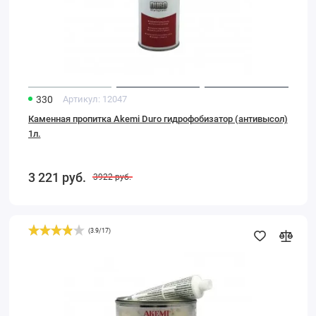
330
Артикул:
12047
Каменная пропитка Akemi Duro гидрофобизатор (антивысол)
1л.
3 221
руб.
3922
руб.
(
3.9
/
17
)
Мраморная
шпатлевка
Akemi
Poly-
Liquid
1.65
кг.,
чёрная,
жидкая