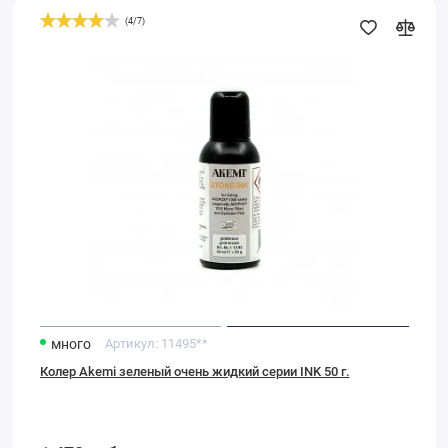
(
4
/
7
)
Колер
Akemi
зеленый
очень
жидкий
серии
INK
50
г.
много
Артикул:
11495**
Колер Akemi зеленый очень жидкий серии INK 50 г.