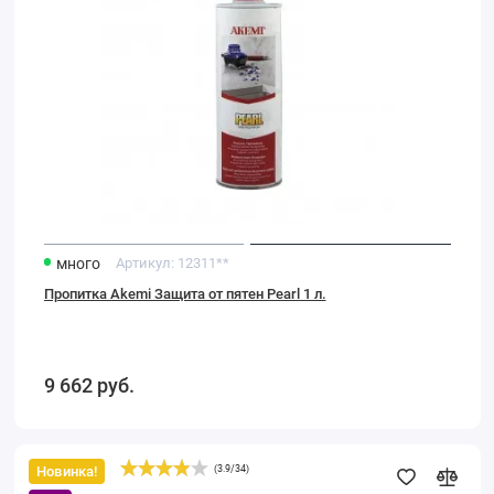
много
Артикул:
12311**
Пропитка Akemi Защита от пятен Pearl 1 л.
9 662
руб.
Новинка!
(
3.9
/
34
)
Пропитка
Akemi