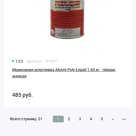
133
Артикул:
10154**
Мраморная шпатлевка Akemi Poly-Liquid 1.65 кг., чёрная,
жидкая
485
руб.
Всего страниц:
21
1
2
3
4
5
»
»»