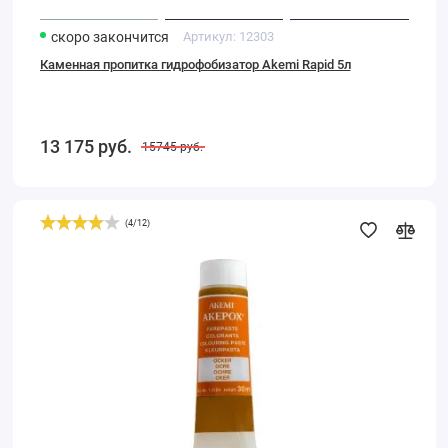
скоро закончится
Артикул:
12303
Каменная пропитка гидрофобизатор Akemi Rapid 5л
13 175
руб.
15745
руб.
(
4
/
12
)
Колер
Akemi
для
Акепокс
охра,
30
мл.