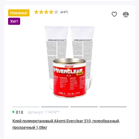
Новинка!
(
4
/
67
)
Клей
полиуретановый
Хит!
Akemi
Everclear
510,
гелеобразный,
прозрачный
1,08кг
818
Артикул:
11474**
Клей полиуретановый Akemi Everclear 510, гелеобразный,
прозрачный 1,08кг