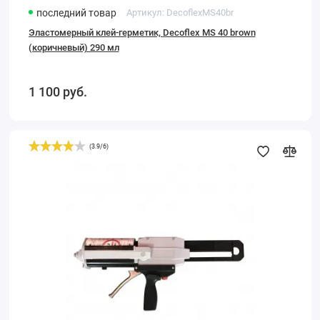
последний товар
Артикул:
DecoflexMS40br
Эластомерный клей-герметик, Decoflex MS 40 brown
(коричневый) 290 мл
1 100
руб.
(
3.9
/
6
)
Ручной
пистолет
Akemi
для
клеев
Akepox
Quick
Mix
в
картриджах
400
мл.