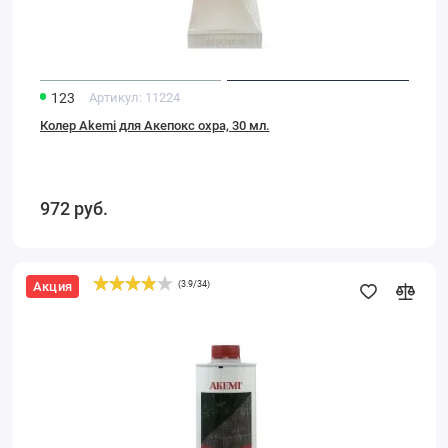
123
Артикул:
11224
Колер Akemi для Акепокс охра, 30 мл.
972
руб.
Акция
(
3.9
/
34
)
Пропитка
Akemi
Усилитель
цвета
Plus
1л.