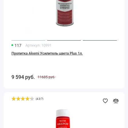
117
Артикул:
10991
Пропитка Akemi Усилитель цвета Plus 1л.
9 594
руб.
11685
руб.
(
4.3
/
7
)
Колер
Akemi
для
Акепокс
красный,
30
мл.