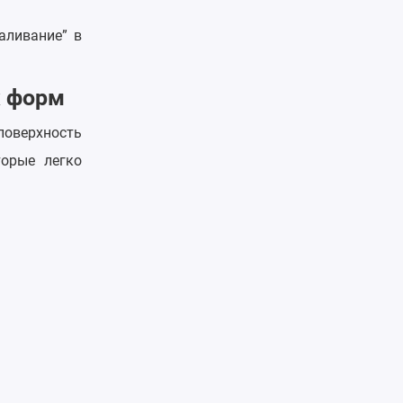
аливание” в
х форм
 поверхность
торые легко