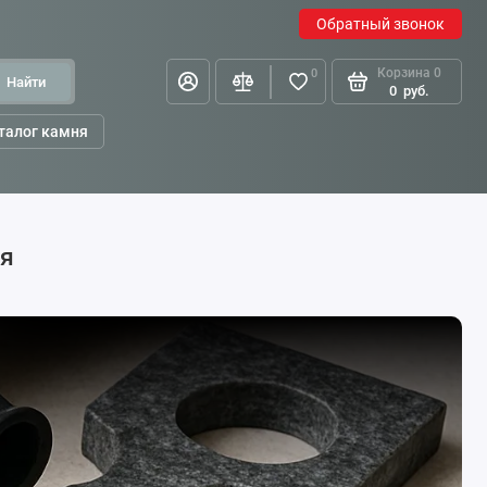
Обратный звонок
Корзина
0
0
Найти
0
руб.
талог камня
ня