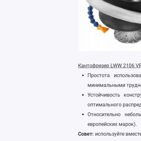
Кантофрезер LWW 2106 VR
Простота использов
минимальными трудно
Устойчивость конст
оптимального распред
Относительно небол
европейских марок).
Совет:
используйте вместе