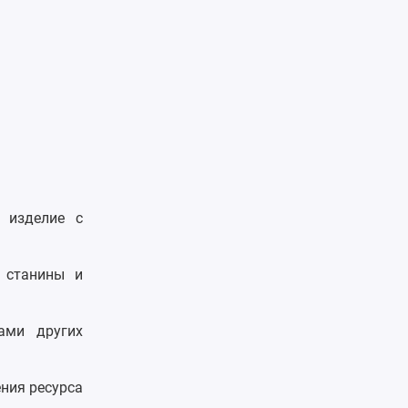
 изделие с
й станины и
ами других
ения ресурса