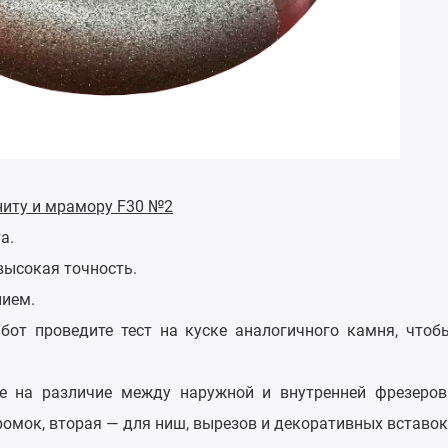
ниту и мрамору F30 №2
а.
высокая точность.
нием.
от проведите тест на куске аналогичного камня, чтоб
е на различие между наружной и внутренней фрезеров
омок, вторая — для ниш, вырезов и декоративных вставок