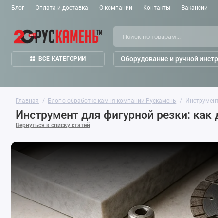
Блог
Оплата и доставка
О компании
Контакты
Вакансии
Оборудование и ручной инст
ВСЕ КАТЕГОРИИ
Главная
Блог о обработке камня компании Рускамень
Инструмент
Инструмент для фигурной резки: как
Вернуться к списку статей