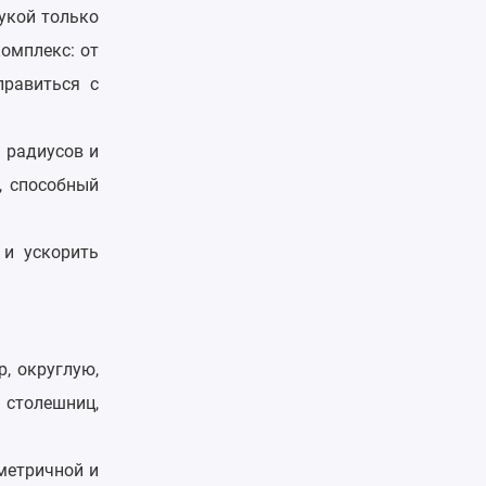
укой только
омплекс: от
правиться с
 радиусов и
, способный
 и ускорить
, округлую,
 столешниц,
метричной и