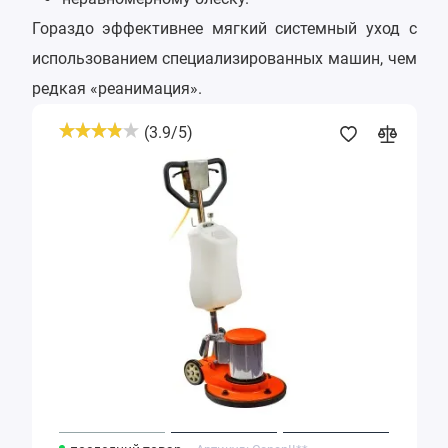
Гораздо эффективнее мягкий системный уход с
использованием специализированных машин, чем
редкая «реанимация».
(
3.9
/
5
)
Роторная
машина
однодисковая
полотёр
Conan
II