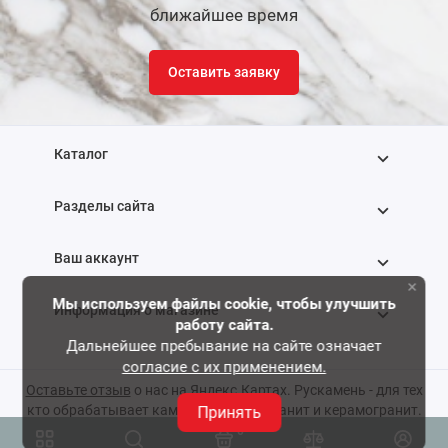
ближайшее время
Оставить заявку
Каталог
Разделы сайта
Ваш аккаунт
×
Мы используем файлы cookie, чтобы улучшить
Информация о магазине
работу сайта.
Дальнейшее пребывание на сайте означает
согласие с их применением.
+7 (495) 768-88-22
Оставьте отзыв
о нас на Яндекс.Картах. Рускамень - для тех
кто обрабатывает камень, мрамор, гранит и керамогранит.
Принять
Условия использования сайта
0