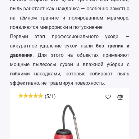
пыль работает как наждачка — особенно заметно
на тёмном граните и полированном мраморе:
появляются микрориски и потускнение.
Первый этап профессионального ухода —
аккуратное удаление сухой пыли
без трения и
давления
. Для этого на объектах применяют
мощные пылесосы сухой и влажной уборки с
гибкими насадками, которые собирают пыль
эффективно, не травмируя поверхность.
(
5
/
1
)
Пылесос
для
сбора
сухой
и