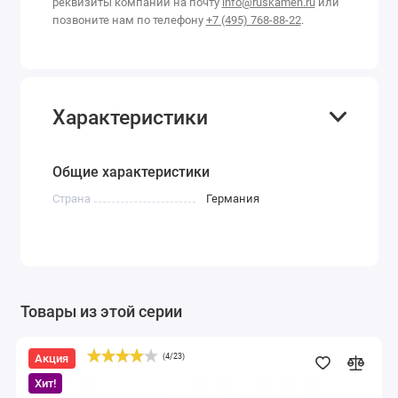
реквизиты компании на почту
info@ruskamen.ru
или
позвоните нам по телефону
+7 (495) 768-88-22
.
Характеристики
Общие характеристики
Страна
Германия
Товары из этой серии
Акция
(
4
/
23
)
Очиститель
ржавчины
Хит!
Akemi
1л,