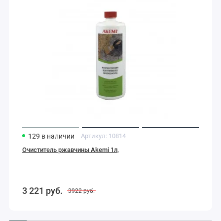
129
в наличии
Артикул:
10814
Очиститель ржавчины Akemi 1л,
3 221
руб.
3922
руб.