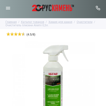
Главная
Каталог товаров
Химия для камня
Очистители
Очиститель плесени Akemi 0,5л.
(
4.5
/
8
)