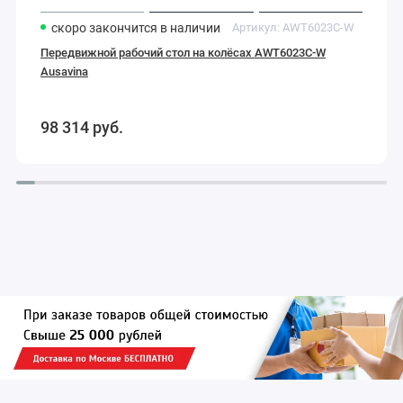
скоро закончится
в наличии
Артикул:
AWT6023C-W
Передвижной рабочий стол на колёсах AWT6023C-W
Ausavina
98 314
руб.