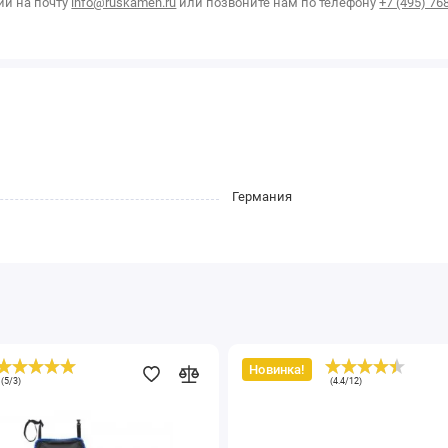
ии на почту
info@ruskamen.ru
или позвоните нам по телефону
+7 (495) 76
Германия
Новинка!
Диски
(
5
/
3
)
(
4.4
/
12
)
шлифовальные
алмазные
D115
мм.
I-
DIA
MX