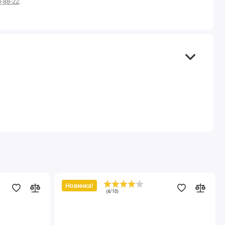
8-88-22
.
Новинка!
Диски
(
4
/
10
)
шлифовальные
алмазные
D115
мм.
I-
DIA
MX