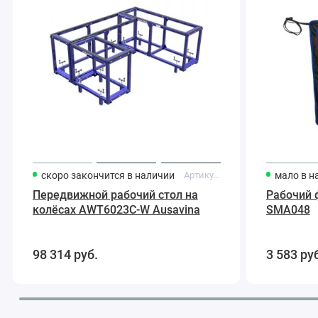
скоро закончится
в наличии
Артикул:
AWT6023C-W
мало
в н
Передвижной рабочий стол на
Рабочий 
колёсах AWT6023C-W Ausavina
SMA048
98 314
руб.
3 583
ру