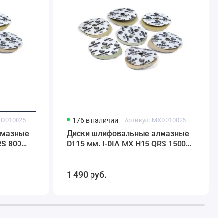
H15
QRS
1500
Sorma
D010025
176
в наличии
Артикул:
MXD010026
лмазные
Диски шлифовальные алмазные
RS 800
D115 мм. I-DIA MX H15 QRS 1500
Sorma
1 490
руб.