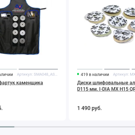
H15
QRS
800
Sorma
аличии
Артикул:
SMA048_AS**
419
в наличии
Артикул:
MX
фартук каменщика
Диски шлифовальные а
D115 мм. I-DIA MX H15 Q
Sorma
б.
1 490
руб.