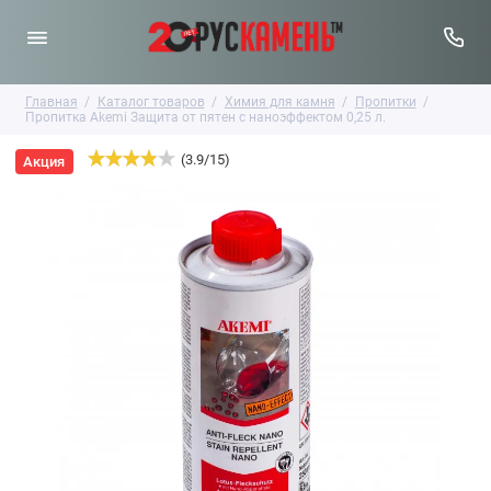
Главная
Каталог товаров
Химия для камня
Пропитки
Пропитка Akemi Защита от пятен с наноэффектом 0,25 л.
(
3.9
/
15
)
Акция