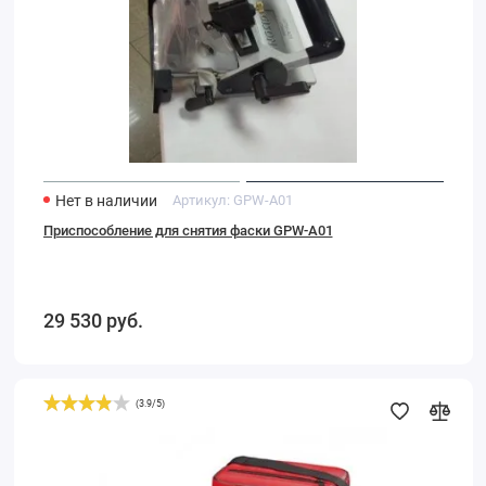
Нет в наличии
Артикул:
GPW-A01
Приспособление для снятия фаски GPW-A01
29 530
руб.
(
3.9
/
5
)
Cамонивелирующий
крестовидный
лазер
ALC
311