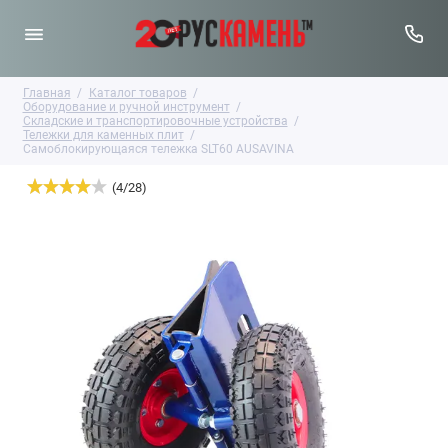
Главная
Каталог товаров
Оборудование и ручной инструмент
Складские и транспортировочные устройства
Тележки для каменных плит
Самоблокирующаяся тележка SLT60 AUSAVINA
(
4
/
28
)