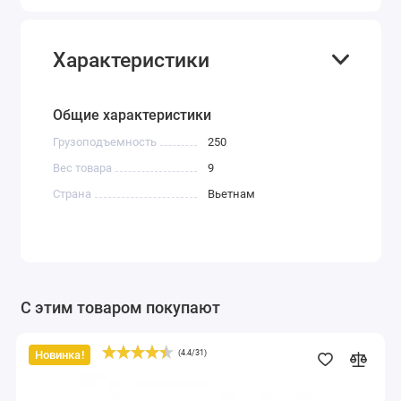
Характеристики
Общие характеристики
Грузоподъемность
250
Вес товара
9
Страна
Вьетнам
С этим товаром покупают
Новинка!
(
4.4
/
31
)
Передвижной
рабочий
стол
на
колёсах