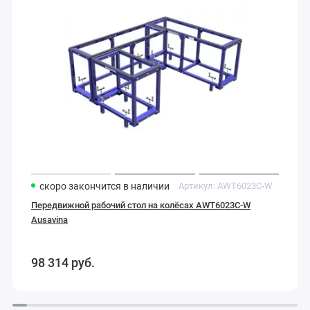
AWT6023C-
W
Ausavina
скоро закончится
в наличии
Артикул:
AWT6023C-W
Передвижной рабочий стол на колёсах AWT6023C-W
Ausavina
98 314
руб.