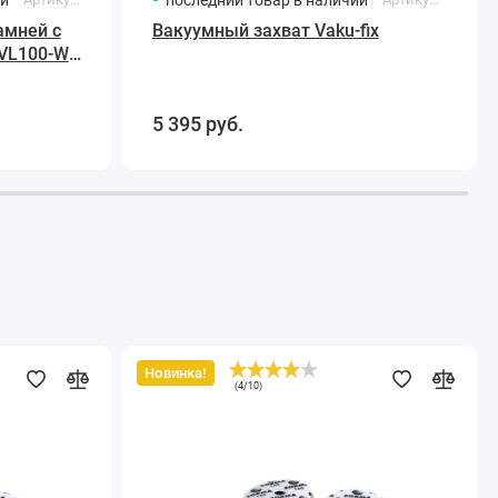
амней с
Вакуумный захват Vaku-fix
SVL100-W
5 395
руб.
Новинка!
Диски
(
4
/
10
)
шлифовальные
алмазные
D115
мм.
I-
DIA
MX
H15
QRS
1500