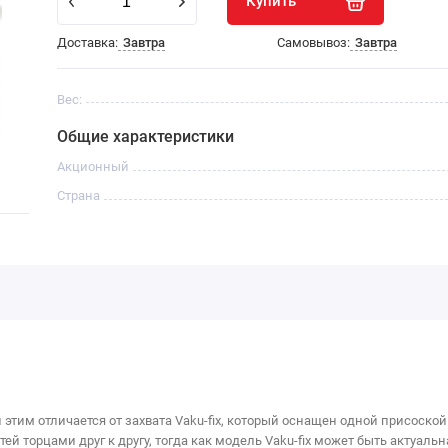
Купить
Доставка:
Завтра
Самовывоз:
Завтра
Вес:
Общие характеристики
Акционный
Страна
тим отличается от захвата Vaku-fix, который оснащен одной присоской 
й торцами друг к другу, тогда как модель Vaku-fix может быть актуаль