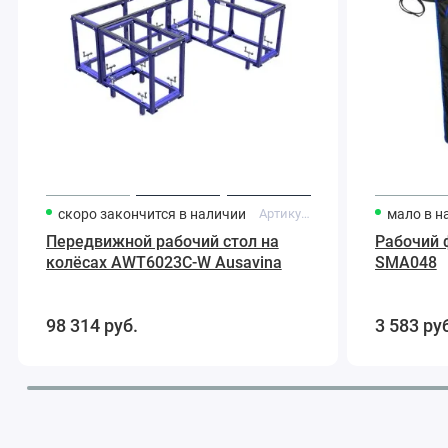
скоро закончится
в наличии
Артикул:
AWT6023C-W
мало
в н
Передвижной рабочий стол на
Рабочий 
колёсах AWT6023C-W Ausavina
SMA048
98 314
руб.
3 583
ру