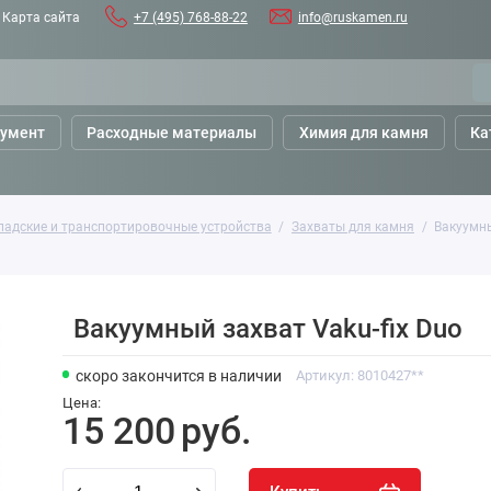
Карта сайта
+7 (495) 768-88-22
info@ruskamen.ru
румент
Расходные материалы
Химия для камня
Ка
ладские и транспортировочные устройства
Захваты для камня
Вакуумны
Вакуумный захват Vaku-fix Duo
скоро закончится
в наличии
Артикул:
8010427**
Цена:
15 200
руб.