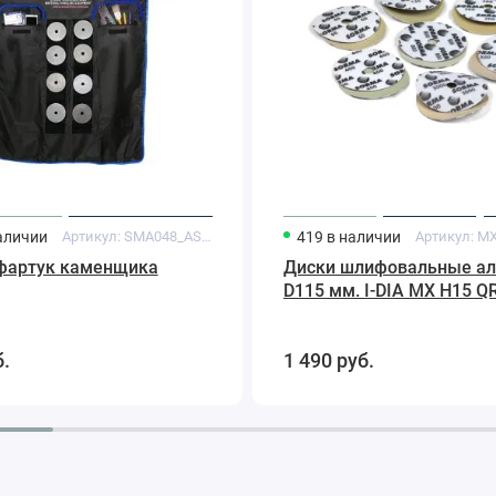
Sorma
аличии
Артикул:
SMA048_AS**
419
в наличии
Артикул:
MX
фартук каменщика
Диски шлифовальные а
D115 мм. I-DIA MX H15 Q
Sorma
б.
1 490
руб.