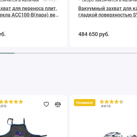
хват для переноса плит,
Вакуумный захват для к
текла ACC100-B(пара) вес
гладкой поверхностью 
.(черный) Ausavina
Ausavina
уб.
484 650
руб.
Новинка!
Диски
(
5
/
3
)
(
4.4
/
12
)
шлифовальные
алмазные
D115
мм.
I-
DIA
MX
H15
QRS
800