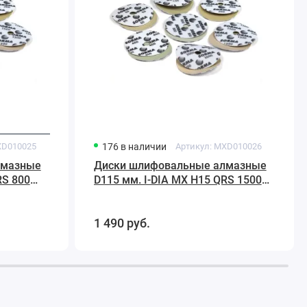
Sorma
D010025
176
в наличии
Артикул:
MXD010026
лмазные
Диски шлифовальные алмазные
RS 800
D115 мм. I-DIA MX H15 QRS 1500
Sorma
1 490
руб.