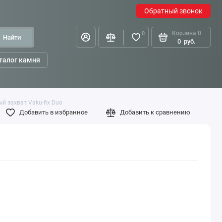
Обратный звонок
Корзина
0
0
Найти
0
руб.
талог камня
й захват Vaku-fix Duo
Добавить в избранное
Добавить к сравнению