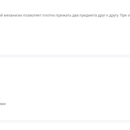
й механизм позволяет плотно прижать два предмета друг к другу. При
.
ями