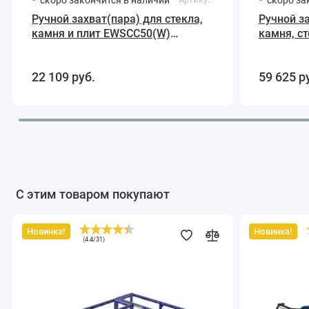
Ручной захват(пара) для стекла,
Ручной за
камня и плит EWSCC50(W)
камня, с
Ausavina
до 200 кг
22 109
руб.
59 625
р
С этим товаром покупают
Новинка!
Новинка!
Передвижной
Рабочий
(
4.4
/
31
)
рабочий
фартук
стол
каменщика
на
SMA048
колёсах
AWT6023C-
W
Ausavina