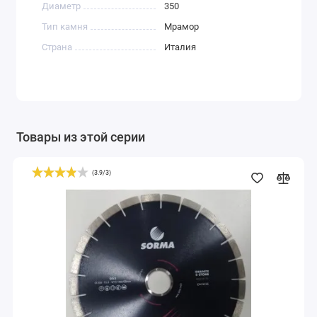
Диаметр
350
Тип камня
Мрамор
Страна
Италия
Товары из этой серии
(
3.9
/
3
)
Отрезной
диск
D350*60/50,
H15,
гранит,
бесшумный,
Sorma