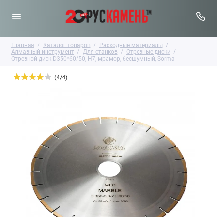
Главная
Каталог товаров
Расходные материалы
Алмазный инструмент
Для станков
Отрезные диски
Отрезной диск D350*60/50, H7, мрамор, бесшумный, Sorma
(
4
/
4
)