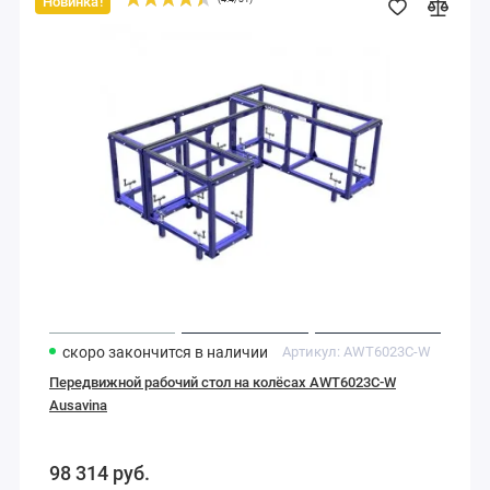
Новинка!
Передвижной
рабочий
стол
на
колёсах
AWT6023C-
W
Ausavina
скоро закончится
в наличии
Артикул:
AWT6023C-W
Передвижной рабочий стол на колёсах AWT6023C-W
Ausavina
98 314
руб.