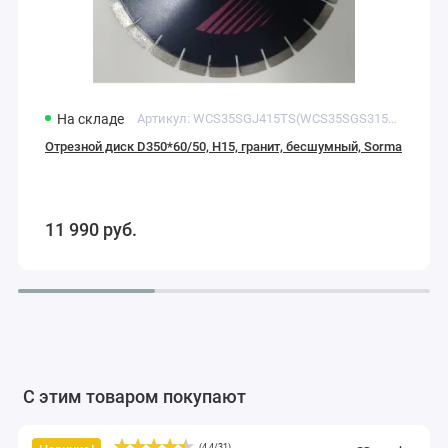
На складе
Артикул:
WCS35SGJ415TS(WCS35SGS315TS)**
Отрезной диск D350*60/50, H15, гранит, бесшумный, Sorma
11 990
руб.
С этим товаром покупают
(
4.4
/
31
)